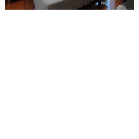
Camera Deluxe
SCOPRI DI PIÙ
Pizzeria & Ristorante
Il ristorante pizzeria vanta una sala interna, una
terrazza e un giardino dove poter gustare una cena a
la carte con ampia scelta.